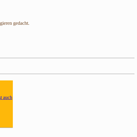
igieren gedacht.
st auch